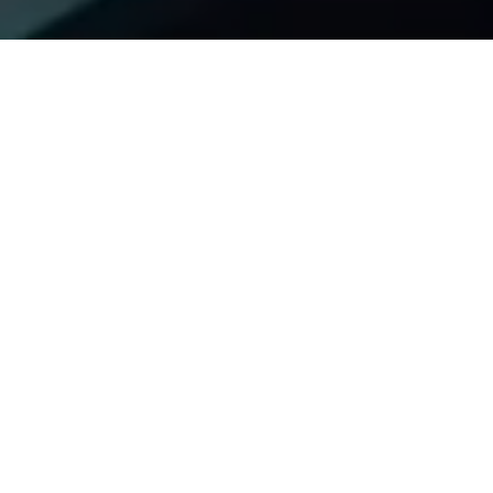
세계관
억만년의 세월 동안, 인류는 늘 세상을 지배해왔다.
거대한 미라클이 솟아올라 온 세상이 변하기 전까지는...
미라클이 내뿜는 신성 음파는 인류에게
신력을 부여했지만, 동시에 재앙과 파멸도 가져왔다.
문명 세계의 질서는 무너졌고번화한
도시는 혼란 속에 빠졌다.